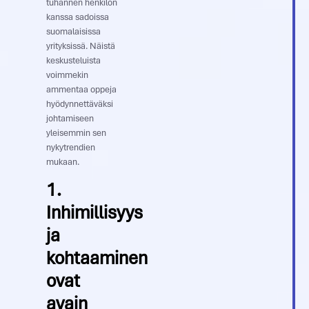
tuhannen henkilön
kanssa sadoissa
suomalaisissa
yrityksissä. Näistä
keskusteluista
voimmekin
ammentaa oppeja
hyödynnettäväksi
johtamiseen
yleisemmin sen
nykytrendien
mukaan.
1.
Inhimillisyys
ja
kohtaaminen
ovat
avain