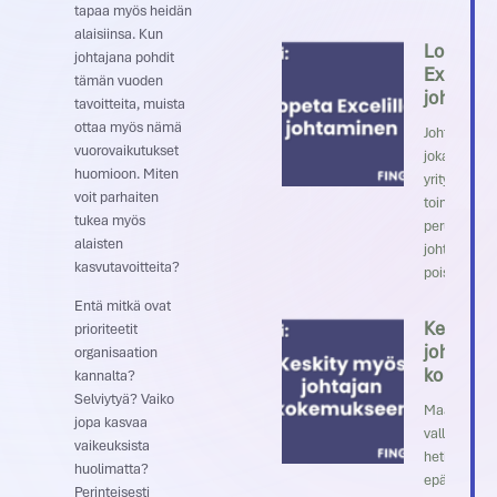
tapaa myös heidän
alaisiinsa. Kun
Lopeta
johtajana pohdit
Excelillä
tämän vuoden
johtami
tavoitteita, muista
ottaa myös nämä
Johtaminen
vuorovaikutukset
jokaisen
huomioon. Miten
yrityksen
voit parhaiten
toiminnan
tukea myös
perusta. Hy
alaisten
johtaminen
kasvutavoitteita?
poistaa este
Entä mitkä ovat
Keskity 
prioriteetit
johtajan
organisaation
kokemu
kannalta?
Selviytyä? Vaiko
Maailmass
jopa kasvaa
vallitsee täl
vaikeuksista
hetkellä laa
huolimatta?
epävarmuus
Perinteisesti