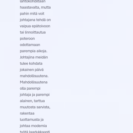
lähtökohdiltaan
haastavalta, mutta
pahin mitä voit
johtajana tehdä on
vaipua epätoivoon
tai linnoittautua
poteroon
odottamaan
parempia aikoja.
Johtajina meidän
tulee kohdata
jokainen päivä
mahdollisuutena.
Mahdollisuutena
olla parempi
johtaja ja parempi
alainen, tarttua
muutosta sarvista,
rakentaa
luottamusta ja
johtaa modernia
työtä laadukkaasti