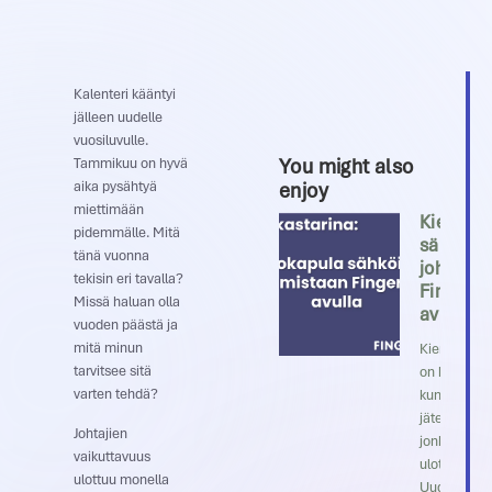
Kalenteri kääntyi
jälleen uudelle
vuosiluvulle.
You might also
Tammikuu on hyvä
enjoy
aika pysähtyä
miettimään
Kiertoka
pidemmälle. Mitä
sähköist
tänä vuonna
johtamis
tekisin eri tavalla?
Fingertip
Missä haluan olla
avulla
vuoden päästä ja
mitä minun
Kiertokapul
tarvitsee sitä
on kolmento
varten tehdä?
kunnan
jätehuoltoyh
Johtajien
jonka toimi
vaikuttavuus
ulottuu
ulottuu monella
Uudeltamaa