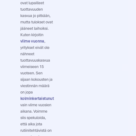
ovat lupailleet
tuottavuuden
kasvua jo pitkään,
mutta tulokset ovat
jääneet laihoiksi.
Kuten kirjoitin
viime vuonna
,
yritykset eivät ole
nähneet
tuottavuuskasvua
viimeiseen 15
vuoteen. Sen
sijaan kokousten ja
viestinnän määrä
on jopa
kolminkertaistunut
vain viime vuosien
aikana. Voimme
siis spekuloida,
että aika jota
rutiinitehtävistä on