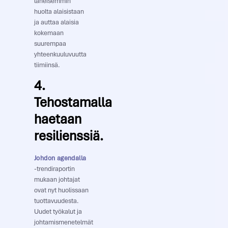
läheisemmin
huolta alaisistaan
ja auttaa alaisia
kokemaan
suurempaa
yhteenkuuluvuutta
tiimiinsä.
4.
Tehostamalla
haetaan
resilienssiä.
Johdon agendalla
-trendiraportin
mukaan johtajat
ovat nyt huolissaan
tuottavuudesta.
Uudet työkalut ja
johtamismenetelmät