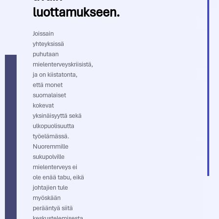
luottamukseen.
Joissain
yhteyksissä
puhutaan
mielenterveyskriisistä,
ja on kiistatonta,
että monet
suomalaiset
kokevat
yksinäisyyttä sekä
ulkopuolisuutta
työelämässä.
Nuoremmille
sukupolville
mielenterveys ei
ole enää tabu, eikä
johtajien tule
myöskään
perääntyä siitä
keskustelemisesta.