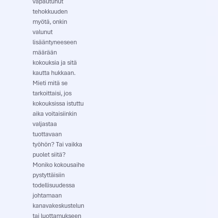
vapautunut
tehokkuuden
myötä, onkin
valunut
lisääntyneeseen
määrään
kokouksia ja sitä
kautta hukkaan.
Mieti mitä se
tarkoittaisi, jos
kokouksissa istuttu
aika voitaisiinkin
valjastaa
tuottavaan
työhön? Tai vaikka
puolet siitä?
Moniko kokousaihe
pystyttäisiin
todellisuudessa
johtamaan
kanavakeskustelun
tai luottamukseen