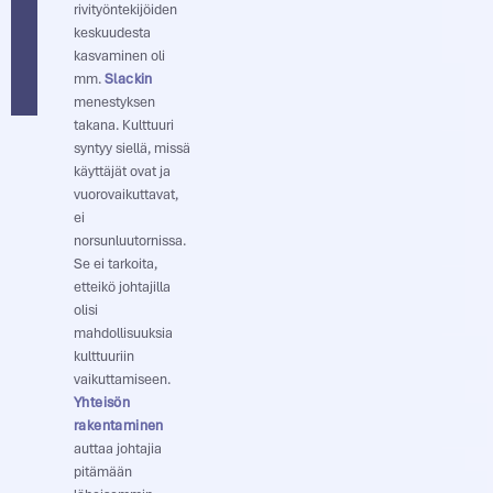
rivityöntekijöiden
keskuudesta
kasvaminen oli
mm.
Slackin
menestyksen
takana. Kulttuuri
syntyy siellä, missä
käyttäjät ovat ja
vuorovaikuttavat,
ei
norsunluutornissa.
Se ei tarkoita,
etteikö johtajilla
olisi
mahdollisuuksia
kulttuuriin
vaikuttamiseen.
Yhteisön
rakentaminen
auttaa johtajia
pitämään