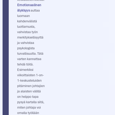
Emotionaalinen
älykkyys
auttaa
luomaan
kahdenvälistä
luottamusta,
vahvistaa työn
merkityksellisyyttä
ja vahvistaa
psykologista
turvallisuutta. Tätä
varten kannattaa
tehdä töitä.
Esimerkiksi
viikoittaisten 1-on-
1-keskusteluiden
pitäminen johtajien
ja alaisten välillä
on helppo tapa
pysyä kartalla siitä,
miten johtaja voi
omalla työllään