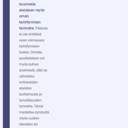
kuunnella
alaisiaan myös
oman
kehittymisen
kannalta
. Palaute
ei ole kritiikkiä
vaan voimavara
kehittymisen
tueksi. Omista
puutteistaan voi
myös puhua
avoimesti, sillä se
vahvistaa
entisestään
alaisten
luottamusta ja
turvallisuuden
tunnetta. Tämä
madaltaa kynnystä
myös uusien
ideoiden tai