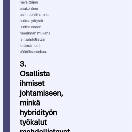
havaittujen
epäkohtien
esiintuontiin, mikä
auttaa yritystä
uudistumaan
maailman mukana
ja mahdollistaa
ketterämpää
päätöksentekoa.
3.
Osallista
ihmiset
johtamiseen,
minkä
hybridityön
työkalut
mahdollistavat.