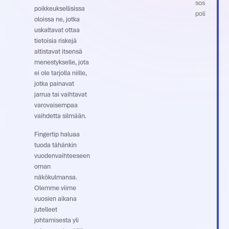
sosiaalinen 
poikkeuksellisissa
poliittinen
oloissa ne, jotka
uskaltavat ottaa
tietoisia riskejä
altistavat itsensä
menestykselle, jota
ei ole tarjolla niille,
jotka painavat
jarrua tai vaihtavat
varovaisempaa
vaihdetta silmään.
Fingertip haluaa
tuoda tähänkin
vuodenvaihteeseen
oman
näkökulmansa.
Olemme viime
vuosien aikana
jutelleet
johtamisesta yli