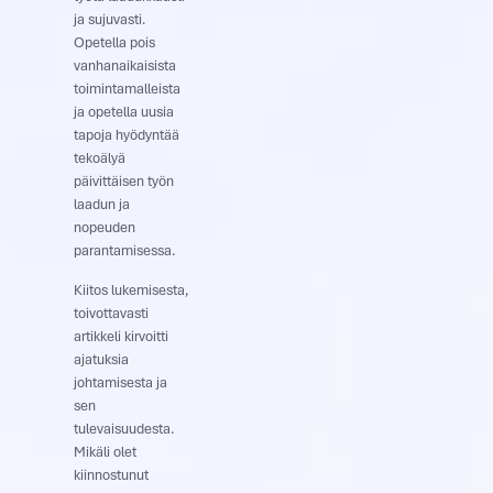
ja sujuvasti.
Opetella pois
vanhanaikaisista
toimintamalleista
ja opetella uusia
tapoja hyödyntää
tekoälyä
päivittäisen työn
laadun ja
nopeuden
parantamisessa.
Kiitos lukemisesta,
toivottavasti
artikkeli kirvoitti
ajatuksia
johtamisesta ja
sen
tulevaisuudesta.
Mikäli olet
kiinnostunut