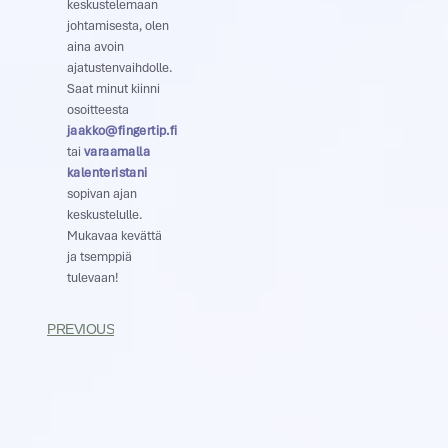
keskustelemaan
johtamisesta, olen
aina avoin
ajatustenvaihdolle.
Saat minut kiinni
osoitteesta
jaakko@fingertip.fi
tai
varaamalla
kalenteristani
sopivan ajan
keskustelulle.
Mukavaa kevättä
ja tsemppiä
tulevaan!
PREVIOUS