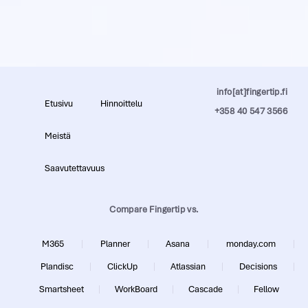
info[at]fingertip.fi
Etusivu
Hinnoittelu
+358 40 547 3566
Meistä
Saavutettavuus
Compare Fingertip vs.
M365
Planner
Asana
monday.com
Plandisc
ClickUp
Atlassian
Decisions
Smartsheet
WorkBoard
Cascade
Fellow