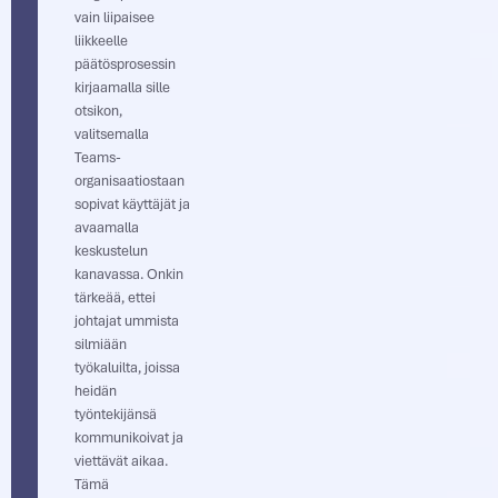
vain liipaisee
liikkeelle
päätösprosessin
kirjaamalla sille
otsikon,
valitsemalla
Teams-
organisaatiostaan
sopivat käyttäjät ja
avaamalla
keskustelun
kanavassa. Onkin
tärkeää, ettei
johtajat ummista
silmiään
työkaluilta, joissa
heidän
työntekijänsä
kommunikoivat ja
viettävät aikaa.
Tämä