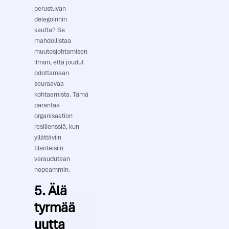
perustuvan
delegoinnin
kautta? Se
mahdollistaa
muutosjohtamisen
ilman, että joudut
odottamaan
seuraavaa
kohtaamista. Tämä
parantaa
organisaation
resilienssiä, kun
yllättäviin
tilanteisiin
varaudutaan
nopeammin.
5. Älä
tyrmää
uutta