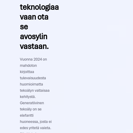
teknologiaa
vaan ota
se
avosylin
vastaan.
Vuonna 2024 on
mahdoton
kirjoittaa
tulevaisuudesta
huomioimatta
tekoälyn valtaisaa
kehitystä.
Generatiivinen
tekoäly on se
elefantti
huoneessa, josta ei
edes yritetä vaieta.