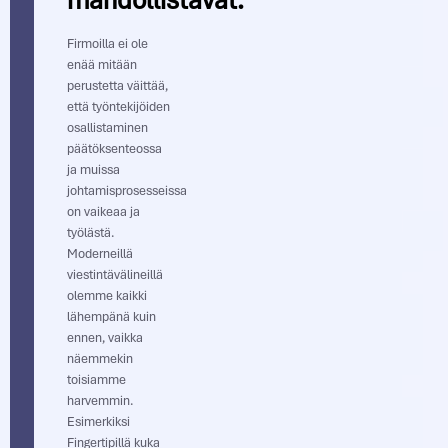
Firmoilla ei ole
enää mitään
perustetta väittää,
että työntekijöiden
osallistaminen
päätöksenteossa
ja muissa
johtamisprosesseissa
on vaikeaa ja
työlästä.
Moderneillä
viestintävälineillä
olemme kaikki
lähempänä kuin
ennen, vaikka
näemmekin
toisiamme
harvemmin.
Esimerkiksi
Fingertipillä kuka